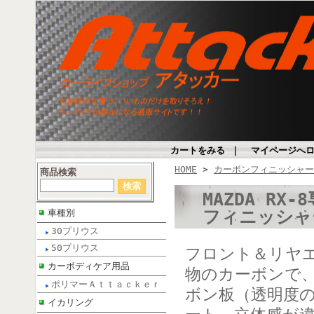
カートをみる
｜
マイページへ
HOME
>
カーボンフィニッシャー
商品検索
MAZDA R
フィニッシャ
車種別
30プリウス
50プリウス
フロント＆リヤエ
カーボディケア用品
物のカーボンで
ポリマーＡｔｔａｃｋｅｒ
ボン板（透明度
イカリング