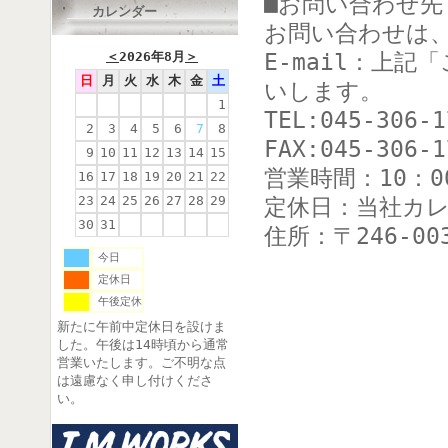
■お問い合わせ先
カレンダー
お問い合わせは、E
＜
2026年8月
＞
E-mail：上
日
月
火
水
木
金
土
いします。
1
TEL:045-306-1
2
3
4
5
6
7
8
FAX:045-306-1
9
10
11
12
13
14
15
営業時間：10：0
16
17
18
19
20
21
22
23
24
25
26
27
28
29
定休日：当社カ
30
31
住所：〒246-0
今日
定休日
午後定休
新たに午前中定休日を設けま
した。午後は14時頃から通常
営業いたします。ご不明な点
は遠慮なく申し付けくださ
い。