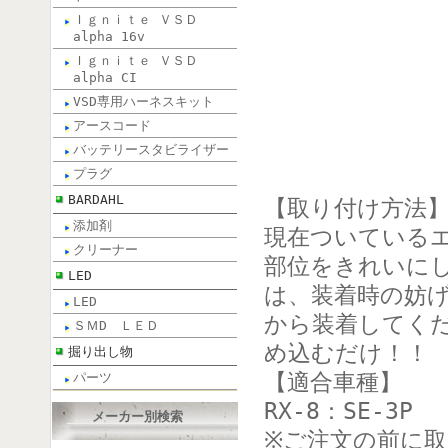
Ｉｇｎｉｔｅ ＶＳＤ
alpha 16v
Ｉｇｎｉｔｅ ＶＳＤ
alpha CI
VSD専用ハーネスキット
アースコード
バッテリースタビライザー
プラグ
BARDAHL
【取り付け方法
添加剤
現在ついている
クリーナー
部位をきれいに
LED
は、装着時の妨
LED
から装着してく
ＳＭD ＬＥＤ
め込むだけ！！
掘り出し物
【適合車種】
パーツ
RX-8：SE-3P
メーカー別検索
※ご注文の前に