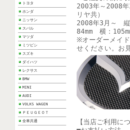
トヨタ
2003年～2008
ホンダ
リヤ共）
ニッサン
2008年3月～ 
スバル
84mm 横：105
マツダ
※オーダーメイ
ミツビシ
せください。お
スズキ
ダイハツ
レクサス
BMW
MINI
AUDI
VOLKS WAGEN
ＰＥＵＧＥＯＴ
【当店ご利用に
全車共通