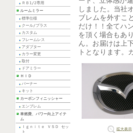
ート、立体感が
ＲＢ1/2専用
しました。当社
ルームミラー
ブレムを外すこ
標準仕様
だけ！！全てハ
クール/プラス
カスタム
を頂く場合もあ
フレームレス
ん。お届けは上
アダプター
トとなります。
カラー変更
取付
ドアミラー
ＨＩＤ
バーナー
キット
カーボンフィニッシャー
エンブレム
車燃費、パワー向上アイテ
ム
Ｉｇｎｉｔｅ ＶＳＤ セッ
拡大表示
ト