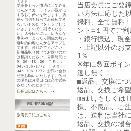
てます！
当店会員にご登
愛車をもっと快適にしてみま
せんか？カーライフが豊かに
い方法に応じた
するお手伝いを致します。店
長が自信を持ってお勧めでき
録料、全て無料
るいいものだけをアップして
いきますのでご期待くださ
ント=１円でご
い。店長日記には、いろんな
・銀行振込、
事例や、まったく関係の無い
趣味的内容なんかをアップし
・上記以外
てます。是非みてください。
部用品取り付けでお困りの方
1％
は相談ください。営業時間は
9：00～18：00 ＴＥＬ：
※年に数回ポイ
045-306-1772 ＦＡＸ：
045-306-1772 お問い合わ
逃し無く！
せ等お願いいたします。休日
■返品、交換につ
の場合は月曜日には必ず返答
させていただきます。
返品、交換ご希望
店長日記はこちら >>
mail,もしくは
副店長BON日記
損、不良品、ご
は、送料は当社
副店長日記はこちら
返品、交換の場