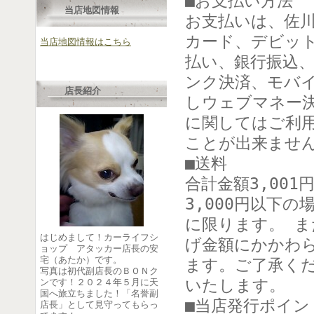
■お支払い方法
当店地図情報
お支払いは、佐川
カード、デビッ
当店地図情報はこちら
払い、銀行振込
ンク決済、モバ
店長紹介
しウェブマネー
に関してはご利用
ことが出来ませ
■送料
合計金額3,00
3,000円以下
に限ります。 
はじめまして！カーライフシ
げ金額にかかわら
ョップ アタッカー店長の安
宅（あたか）です。
ます。ご了承く
写真は初代副店長のＢＯＮク
いたします。
ンです！２０２４年５月に天
国へ旅立ちました！「名誉副
■当店発行ポイン
店長」として見守ってもらっ