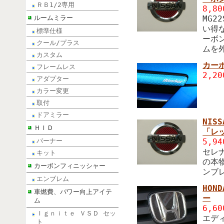
ＲＢ1/2専用
8,8
ルームミラー
MG
い得
標準仕様
ーボ
クール/プラス
ムを
カスタム
カー
フレームレス
2,2
アダプター
カラー変更
取付
ドアミラー
NI
ＨＩＤ
「レ
バーナー
5,9
セレ
キット
の本
カーボンフィニッシャー
ンブ
エンブレム
HO
車燃費、パワー向上アイテ
ー
ム
6,6
Ｉｇｎｉｔｅ ＶＳＤ セッ
エデ
ト