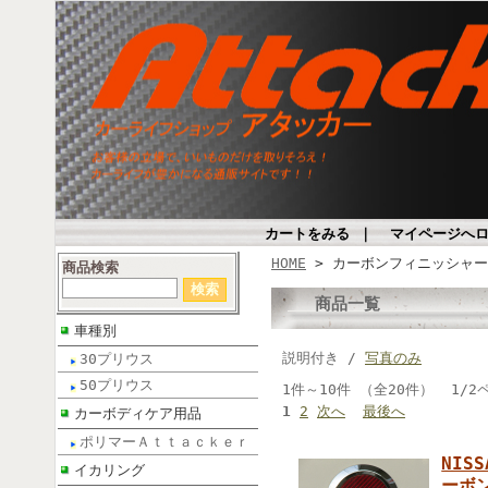
カートをみる
｜
マイページへ
HOME
> カーボンフィニッシャー
商品検索
商品一覧
車種別
説明付き /
写真のみ
30プリウス
50プリウス
1件～10件 （全20件） 1/2
1
2
次へ
最後へ
カーボディケア用品
ポリマーＡｔｔａｃｋｅｒ
NIS
イカリング
ーボ