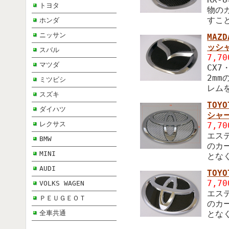
トヨタ
物の
すこ
ホンダ
ニッサン
MAZ
ッシ
スバル
7,7
マツダ
CX
2m
ミツビシ
レム
スズキ
TO
ダイハツ
シャ
レクサス
7,7
エス
BMW
のカ
MINI
とな
AUDI
TO
7,7
VOLKS WAGEN
エス
ＰＥＵＧＥＯＴ
のカ
全車共通
とな