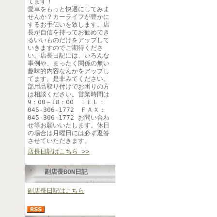
てます！
愛車をもっと快適にしてみま
せんか？カーライフが豊かに
するお手伝いを致します。店
長が自信を持ってお勧めでき
るいいものだけをアップして
いきますのでご期待くださ
い。店長日記には、いろんな
事例や、まったく関係の無い
趣味的内容なんかをアップし
てます。是非みてください。
部用品取り付けでお困りの方
は相談ください。営業時間は
9：00～18：00 ＴＥＬ：
045-306-1772 ＦＡＸ：
045-306-1772 お問い合わ
せ等お願いいたします。休日
の場合は月曜日には必ず返答
させていただきます。
店長日記はこちら >>
副店長BON日記
副店長日記はこちら