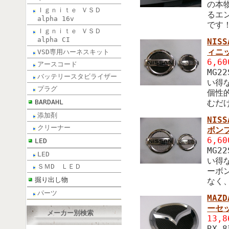
の本
Ｉｇｎｉｔｅ ＶＳＤ
るエ
alpha 16v
です
Ｉｇｎｉｔｅ ＶＳＤ
alpha CI
NIS
ィニ
VSD専用ハーネスキット
6,6
アースコード
MG
バッテリースタビライザー
い得
プラグ
個性
BARDAHL
むだ
添加剤
NIS
クリーナー
ボン
6,6
LED
MG
LED
い得
ＳＭD ＬＥＤ
ーボ
掘り出し物
なく
パーツ
MAZ
ーセ
メーカー別検索
13,
RX