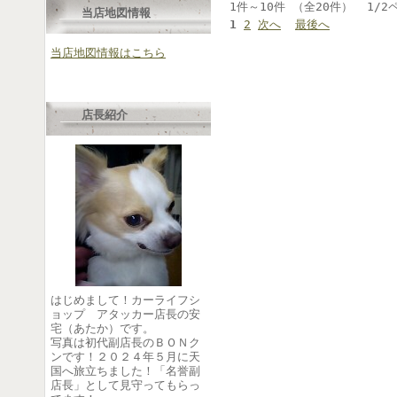
1件～10件 （全20件） 1/2
当店地図情報
1
2
次へ
最後へ
当店地図情報はこちら
店長紹介
はじめまして！カーライフシ
ョップ アタッカー店長の安
宅（あたか）です。
写真は初代副店長のＢＯＮク
ンです！２０２４年５月に天
国へ旅立ちました！「名誉副
店長」として見守ってもらっ