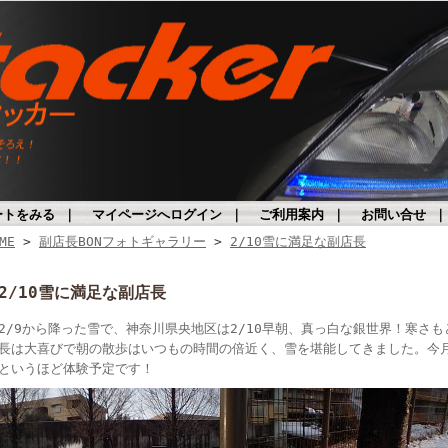
ートをみる
｜
マイページへログイン
｜
ご利用案内
｜
お問い合せ
ME
>
副店長BONフォトギャラリー
>
2/10雪に満足な副店長
2/10雪に満足な副店長
2/9から降った雪で、神奈川県央地区は2/10早朝、真っ白な銀世界！寒さ
長は大喜びで朝の散歩はいつもの時間の倍近く、雪を堪能してきました。今
というほど体験予定です！