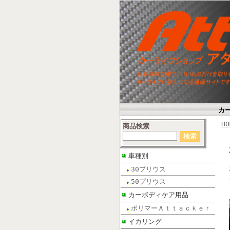
カ
HO
商品検索
車種別
30プリウス
50プリウス
カーボディケア用品
ポリマーＡｔｔａｃｋｅｒ
イカリング