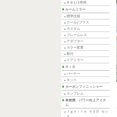
ＲＢ1/2専用
ルームミラー
標準仕様
クール/プラス
カスタム
フレームレス
アダプター
カラー変更
取付
ドアミラー
ＨＩＤ
バーナー
キット
カーボンフィニッシャー
エンブレム
車燃費、パワー向上アイテ
ム
Ｉｇｎｉｔｅ ＶＳＤ セッ
ト