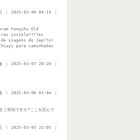
)
｜ 2025-03-08 04:14 ｜
aram Fenqihu Old
tras instala????es
 de viagens do Jap??o!
Chiayi para caminhadas
k
｜ 2025-03-07 20:20 ｜
k
｜ 2025-03-06 01:44 ｜
をご存知ですか?ここを読んで
)
｜ 2025-03-05 22:05 ｜