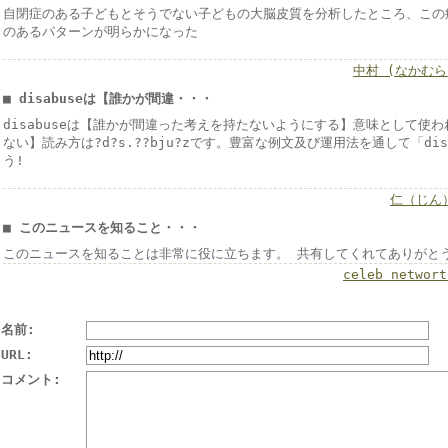
自閉症のある子どもとそうでない子どもの大脳皮質を分析したところ、この
のあるパターンが明らかになった
中村 (なかむら
■ disabuseは【誰かが間違・・・
disabuseは【誰かが間違った考えを持たないようにする】意味として使
ない】読み方は?d?s.??bju?zです。豊富な例文及び運用法を通して「di
う!
仁（じん
■ このニュースを知ること・・・
このニュースを知ることは非常に役に立ちます。 共有してくれてありがと
celeb networt
名前:
URL:
コメント: