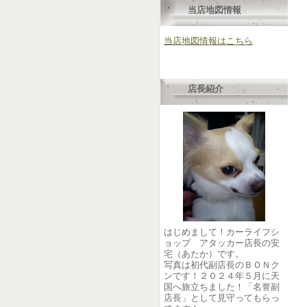
当店地図情報
当店地図情報はこちら
店長紹介
はじめまして！カーライフシ
ョップ アタッカー店長の安
宅（あたか）です。
写真は初代副店長のＢＯＮク
ンです！２０２４年５月に天
国へ旅立ちました！「名誉副
店長」として見守ってもらっ