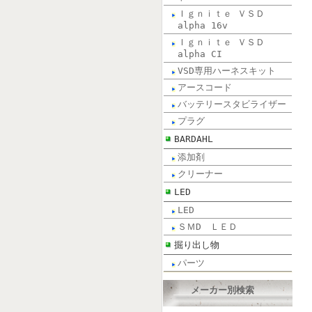
Ｉｇｎｉｔｅ ＶＳＤ
alpha 16v
Ｉｇｎｉｔｅ ＶＳＤ
alpha CI
VSD専用ハーネスキット
アースコード
バッテリースタビライザー
プラグ
BARDAHL
添加剤
クリーナー
LED
LED
ＳＭD ＬＥＤ
掘り出し物
パーツ
メーカー別検索