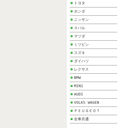
トヨタ
ホンダ
ニッサン
スバル
マツダ
ミツビシ
スズキ
ダイハツ
レクサス
BMW
MINI
AUDI
VOLKS WAGEN
ＰＥＵＧＥＯＴ
全車共通