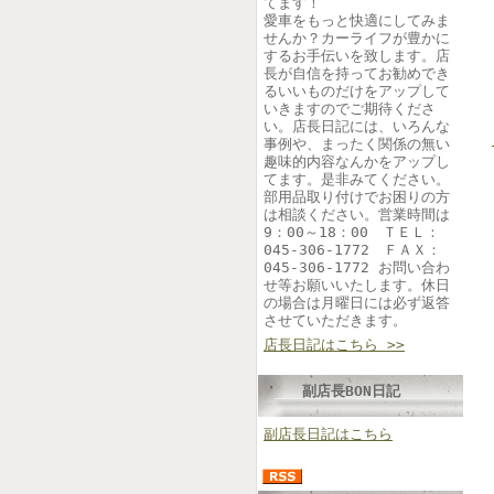
てます！
愛車をもっと快適にしてみま
せんか？カーライフが豊かに
するお手伝いを致します。店
長が自信を持ってお勧めでき
るいいものだけをアップして
いきますのでご期待くださ
い。店長日記には、いろんな
事例や、まったく関係の無い
趣味的内容なんかをアップし
てます。是非みてください。
部用品取り付けでお困りの方
は相談ください。営業時間は
9：00～18：00 ＴＥＬ：
045-306-1772 ＦＡＸ：
045-306-1772 お問い合わ
せ等お願いいたします。休日
の場合は月曜日には必ず返答
させていただきます。
店長日記はこちら >>
副店長BON日記
副店長日記はこちら