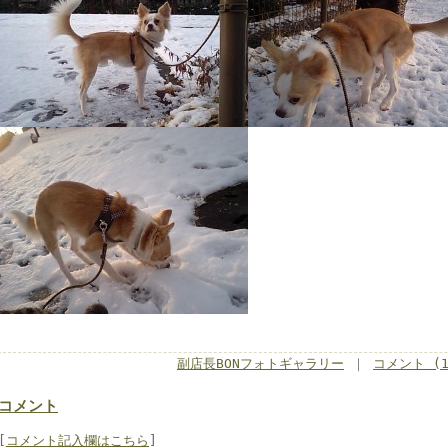
副店長BONフォトギャラリー
｜
コメント (1
コメント
[
コメント記入欄はこちら
]