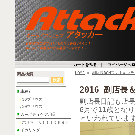
カートをみる
｜
マイページへ
HOME
>
副店長BONフォトギャ
商品検索
2016 副店長
車種別
30プリウス
副店長日記も店
50プリウス
6月で11歳とな
カーボディケア用品
といわれていま
ポリマーＡｔｔａｃｋｅｒ
イカリング