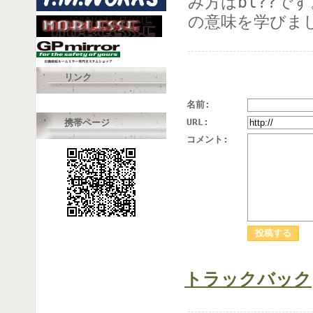
み方はbl??で
の意味を学びま
リンク
名前:
URL:
携帯ページ
コメント:
トラックバック