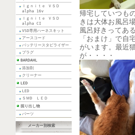
Ｉｇｎｉｔｅ ＶＳＤ
alpha 16v
帰宅していつも
Ｉｇｎｉｔｅ ＶＳＤ
きは大体お風呂
alpha CI
風呂好きってあ
VSD専用ハーネスキット
「おまけ」で自宅
アースコード
バッテリースタビライザー
がいます。最近
プラグ
が・・・・
BARDAHL
添加剤
クリーナー
LED
LED
ＳＭD ＬＥＤ
掘り出し物
パーツ
メーカー別検索