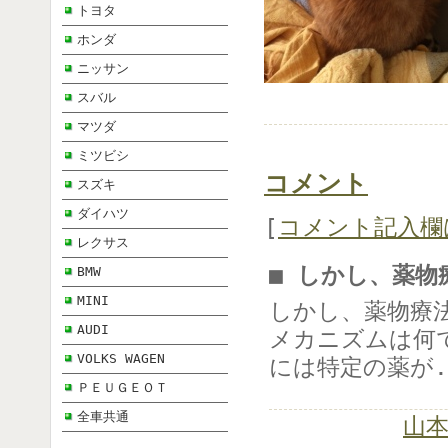
トヨタ
ホンダ
ニッサン
スバル
マツダ
ミツビシ
コメント
スズキ
ダイハツ
[
コメント記入欄
レクサス
■ しかし、薬物
BMW
MINI
しかし、薬物療
AUDI
メカニズムは何
VOLKS WAGEN
には特定の薬が.
ＰＥＵＧＥＯＴ
全車共通
山本