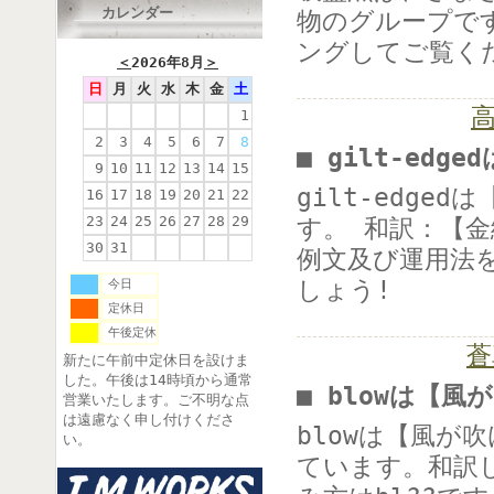
カレンダー
物のグループです
ングしてご覧く
＜
2026年8月
＞
日
月
火
水
木
金
土
高
1
2
3
4
5
6
7
8
■ gilt-ed
9
10
11
12
13
14
15
gilt-edg
16
17
18
19
20
21
22
23
24
25
26
27
28
29
す。 和訳：【金
30
31
例文及び運用法を
しょう!
今日
定休日
午後定休
蒼
新たに午前中定休日を設けま
した。午後は14時頃から通常
■ blowは【
営業いたします。ご不明な点
は遠慮なく申し付けくださ
blowは【風が
い。
ています。和訳