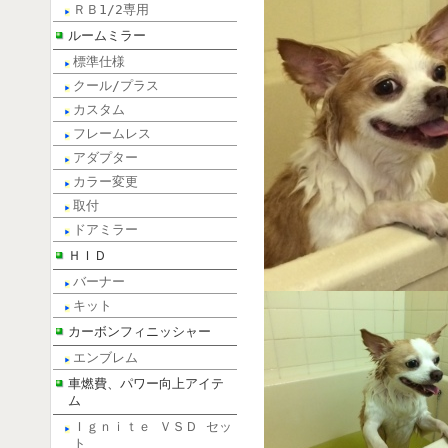
ＲＢ1/2専用
ルームミラー
標準仕様
クール/プラス
カスタム
フレームレス
アダプター
カラー変更
取付
ドアミラー
ＨＩＤ
バーナー
キット
カーボンフィニッシャー
エンブレム
車燃費、パワー向上アイテ
ム
Ｉｇｎｉｔｅ ＶＳＤ セッ
ト