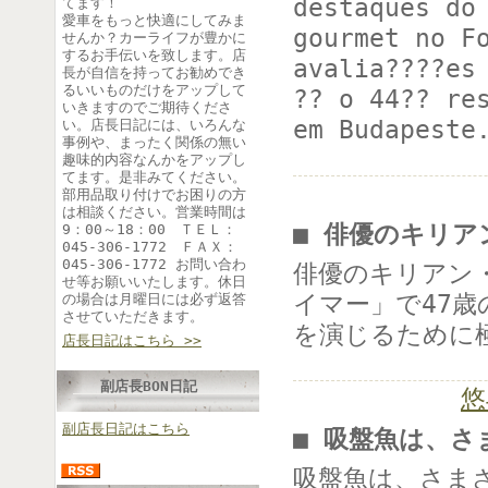
destaques do
てます！
愛車をもっと快適にしてみま
gourmet no F
せんか？カーライフが豊かに
するお手伝いを致します。店
avalia????es
長が自信を持ってお勧めでき
るいいものだけをアップして
?? o 44?? re
いきますのでご期待くださ
em Budapeste
い。店長日記には、いろんな
事例や、まったく関係の無い
趣味的内容なんかをアップし
てます。是非みてください。
部用品取り付けでお困りの方
は相談ください。営業時間は
■ 俳優のキリア
9：00～18：00 ＴＥＬ：
045-306-1772 ＦＡＸ：
045-306-1772 お問い合わ
俳優のキリアン
せ等お願いいたします。休日
イマー」で47
の場合は月曜日には必ず返答
させていただきます。
を演じるために
店長日記はこちら >>
副店長BON日記
悠
副店長日記はこちら
■ 吸盤魚は、さ
吸盤魚は、さま