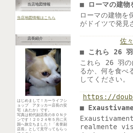
■ ローマの建物
当店地図情報
ローマの建物を
当店地図情報はこちら
がドイツで発見
店長紹介
佐々
■ これら 26
これら 26 羽
るか、何を食べ
してください。
https://doub
はじめまして！カーライフシ
ョップ アタッカー店長の安
■ Exaustiva
宅（あたか）です。
写真は初代副店長のＢＯＮク
Exaustivamen
ンです！２０２４年５月に天
国へ旅立ちました！「名誉副
realmente vi
店長」として見守ってもらっ