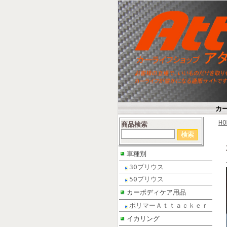
カ
HO
商品検索
車種別
30プリウス
50プリウス
カーボディケア用品
ポリマーＡｔｔａｃｋｅｒ
イカリング