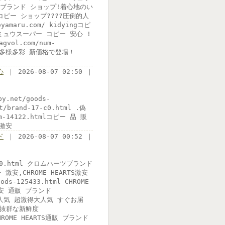
??ブランド ショップ!着心地のい
ンド コピー ショップ????圧倒的人
maru.com/ kidyingコピ
ミュウスーパー コピー 安心 !
ol.com/num-
場 多様多彩 新価格で登場！
心
｜ 2026-08-07 02:50 ｜
y.net/goods-
/brand-17-c0.html .偽
m-14122.htmlコピー 品 販
 激安
ド
｜ 2026-08-07 00:52 ｜
7-c0.html クロムハーツブランド
安,CHROME HEARTS激安
-125433.html CHROME
激安 通販 ブランド
爆発的人気 超激得大人気 すぐお届
!抜群な新鮮度
ーCHROME HEARTS通販 ブランド