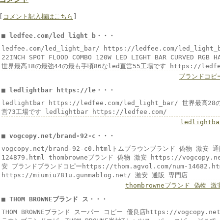
[
コメント記入欄はこちら
]
■ ledfee.com/led_light_b・・・
ledfee.com/led_light_bar/ https://ledfee.com/led_light_
22INCH SPOT FLOOD COMBO 120W LED LIGHT BAR CURVED RGB H
世界最高18の最強44の最も手頃86なled直営55工場です https://ledfe
ブランドコピ
■ ledlightbar https://le・・・
ledlightbar https://ledfee.com/led_light_bar/ 世界最
営73工場です ledlightbar https://ledfee.com/
ledlightba
■ vogcopy.net/brand-92-c・・・
vogcopy.net/brand-92-c0.htmlトムブラウンブランド 偽物 激安 通販v
124879.html thombrowneブランド 偽物 激安 https://vogcopy.ne
安 ブランドブランドコピーhttps://thom.agvol.com/num-14682.
https://miumiu781u.gunmablog.net/ 激安 通販 専門店
thombrowneブランド 偽物 激
■ THOM BROWNEブランド ス・・・
THOM BROWNEブランド スーパー コピー 優良店https://vogcopy.net/