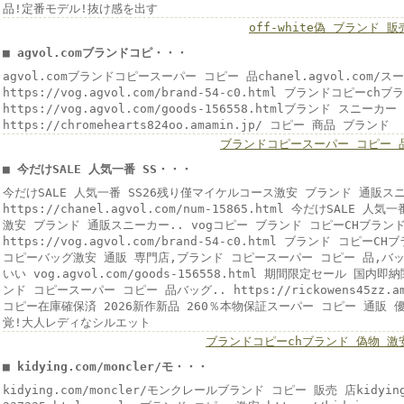
品!定番モデル!抜け感を出す
off-white偽 ブランド 販
■ agvol.comブランドコピ・・・
agvol.comブランドコピースーパー コピー 品chanel.agvol.com
https://vog.agvol.com/brand-54-c0.html ブランドコピーch
https://vog.agvol.com/goods-156558.htmlブランド スニーカー
https://chromehearts824oo.amamin.jp/ コピー 商品 ブランド
ブランドコピースーパー コピー 
■ 今だけSALE 人気一番 SS・・・
今だけSALE 人気一番 SS26残り僅マイケルコース激安 ブランド 通販スニ
https://chanel.agvol.com/num-15865.html 今だけSALE 
激安 ブランド 通販スニーカー.. vogコピー ブランド コピーCHブラン
https://vog.agvol.com/brand-54-c0.html ブランド コピ
コピーバッグ激安 通販 専門店,ブランド コピースーパー コピー 品,バ
いい vog.agvol.com/goods-156558.html 期間限定セール 
ンド コピースーパー コピー 品バッグ.. https://rickowens45zz.a
コピー在庫確保済 2026新作新品 260％本物保証スーパー コピー 通販 
覚!大人レディなシルエット
ブランドコピーchブランド 偽物 激
■ kidying.com/moncler/モ・・・
kidying.com/moncler/モンクレールブランド コピー 販売 店kidying.c