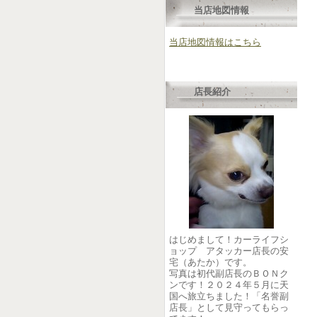
当店地図情報
当店地図情報はこちら
店長紹介
はじめまして！カーライフシ
ョップ アタッカー店長の安
宅（あたか）です。
写真は初代副店長のＢＯＮク
ンです！２０２４年５月に天
国へ旅立ちました！「名誉副
店長」として見守ってもらっ