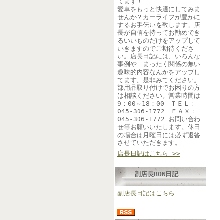
てます！
愛車をもっと快適にしてみま
せんか？カーライフが豊かに
するお手伝いを致します。店
長が自信を持ってお勧めでき
るいいものだけをアップして
いきますのでご期待くださ
い。店長日記には、いろんな
事例や、まったく関係の無い
趣味的内容なんかをアップし
てます。是非みてください。
部用品取り付けでお困りの方
は相談ください。営業時間は
9：00～18：00 ＴＥＬ：
045-306-1772 ＦＡＸ：
045-306-1772 お問い合わ
せ等お願いいたします。休日
の場合は月曜日には必ず返答
させていただきます。
店長日記はこちら >>
副店長BON日記
副店長日記はこちら