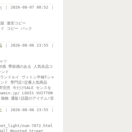
ー
｜ 2026-08-07 00:52 ｜
 通販 激安コピー
nブランド コピー バック
品
｜ 2026-08-06 23:55 ｜
ャツ
やかな素材感 季節感のある 人気名品コ
ランド
ン通販 ブランドルイ ヴィトン半袖Tシャ
ランド 専門店!定番人気商品
限定即完売 今だけSALE センスを
min.jp/ LOUIS VUITTON
偽物 通販!話題のアイテム!安
ク
｜ 2026-08-06 23:55 ｜
eet_light/num-7072.html
Wall Mounted Street