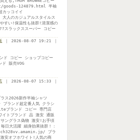
える,THOM BROWNEコピー
ods-124879.html 半袖
 超カッコイイ
調 超目玉 大人のカジュアルスタイルス
入れやすい!保温性も抜群!清潔感の
ピー????スラックススーパー コピー
販
｜ 2026-08-07 19:21 ｜
/ブランド コピー ショップコピー
ブランド 販売VOG
店
｜ 2026-08-07 15:33 ｜
プラス2026新作半袖シャツ
iteコピー ブランド超定番人気 クラシ
iteブランド コピー 専門店
e オフホワイトブランド 品 激安 通販
安,?サングラス偽物 激安!お手頃
の着心地 毎日大活躍 細身効果抜群！：
328vv.amamin.jp/ ブラ
＋激安オフホワイト!人気の商