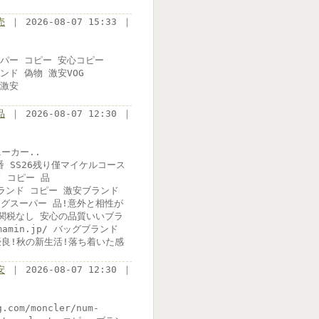
売
｜ 2026-08-07 15:33 ｜
/スーパー コピー 安心コピー
ブランド 偽物 激安VOG
 激安
品
｜ 2026-08-07 12:30 ｜
ーカー..
人気一番 SS26残り僅マイケルコース
ド コピー 品
ーCHブランド コピー 激安ブランド
ッグスーパー 品!意外と相性が
国内即納関税なし 安心の品質いいブラ
mamin.jp/ バッグブランド
優良!秋の新生活!落ち着いた感
安
｜ 2026-08-07 12:30 ｜
om/moncler/num-