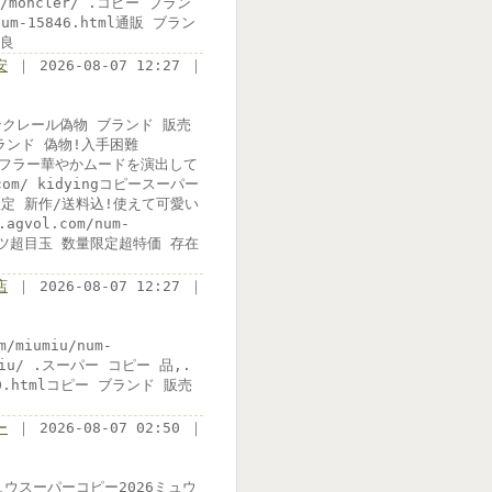
om/moncler/ .コピー ブラン
um-15846.html通販 ブラン
優良
安
｜ 2026-08-07 12:27 ｜
/ モンクレール偽物 ブランド 販売
ブランド 偽物!入手困難
ド 偽物マフラー華やかムードを演出して
.com/ kidyingコピースーパー
限定 新作/送料込!使えて可愛い
vol.com/num-
シャツ超目玉 数量限定超特価 存在
店
｜ 2026-08-07 12:27 ｜
/miumiu/num-
iumiu/ .スーパー コピー 品,.
500.htmlコピー ブランド 販売
ー
｜ 2026-08-07 02:50 ｜
ュウミュウスーパーコピー2026ミュウ