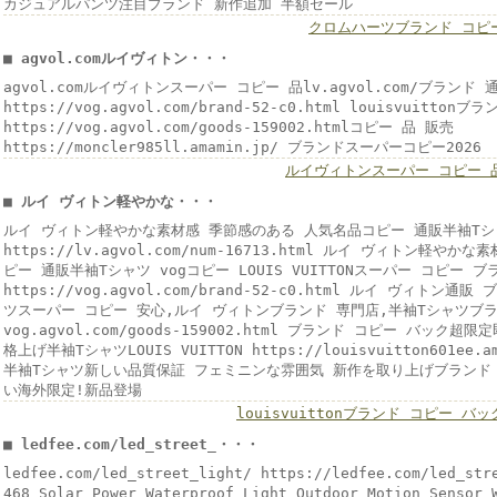
カジュアルパンツ注目ブランド 新作追加 半額セール
クロムハーツブランド コピ
■ agvol.comルイヴィトン・・・
agvol.comルイヴィトンスーパー コピー 品lv.agvol.com/ブランド
https://vog.agvol.com/brand-52-c0.html louisvuitto
https://vog.agvol.com/goods-159002.htmlコピー 品 販売
https://moncler985ll.amamin.jp/ ブランドスーパーコピー2026
ルイヴィトンスーパー コピー 
■ ルイ ヴィトン軽やかな・・・
ルイ ヴィトン軽やかな素材感 季節感のある 人気名品コピー 通販半袖Tシ
https://lv.agvol.com/num-16713.html ルイ ヴィトン軽
ピー 通販半袖Tシャツ vogコピー LOUIS VUITTONスーパー コピー ブ
https://vog.agvol.com/brand-52-c0.html ルイ ヴィト
ツスーパー コピー 安心,ルイ ヴィトンブランド 専門店,半袖Tシャツブ
vog.agvol.com/goods-159002.html ブランド コピー バック超
格上げ半袖TシャツLOUIS VUITTON https://louisvuitton601ee.ama
半袖Tシャツ新しい品質保証 フェミニンな雰囲気 新作を取り上げブランド 
い海外限定!新品登場
louisvuittonブランド コピー バッ
■ ledfee.com/led_street_・・・
ledfee.com/led_street_light/ https://ledfee.com/led_str
468 Solar Power Waterproof Light Outdoor Motion Sensor 