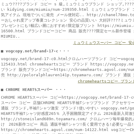
ミュウ????ブランド コピー s 級,ミュウミュウブランド ショップ,??
い kidying.com/miumiu/num-239350.html ミュウミュウブラ
気アイテム 現地でついに発売 メール便対応.. http://chanel78mo.toya
ーおしゃれ度アップ春夏コレクション 安心の品質いい 大好評????ミュウ
プレゼントにも!幅広い層におすすめ!限定版プリント https://miumiu.agv
16500.html ブランドコピーコピー 商品 販売????限定セール新作登
MIUMIU..
ミュウミュウスーパー コピー 安
■ vogcopy.net/brand-17-c・・・
vogcopy.net/brand-17-c0.htmlクロムハーツブランド コピーvogcop
125433.html chromeheartsコピー ブランド https://vogcopy.net
ブランド 販売ブランドコピーhttps://chromehearts.agvol.com/nu
売 http://poloralphlauren141p.toyamaru.com/ ブランド 通販
chromeheartsコピー ブラン
■ CHROME HEARTSスーパー ・・・
CHROME HEARTSスーパー コピーhttps://vogcopy.net/brand-1
スーパー コピー 店舗CHROME HEARTS半袖Tシャツブランド アクセサリー 激
通販 ブランド,半袖Tシャツ激安 ブランド!使いやすい vogcopy.net/goods
HEARTS半袖Tシャツ好感度265％ 入手困難限定アイテム 2026最新入荷
http://stoneisland689n.toyamaru.com/ クロムハーツ毎年
け 2026新作コピー 商品 通販半袖Tシャツ!長く愛用できる!必要な一品
https://chromehearts.agvol.com/num-14122.html vogコピ