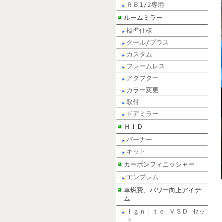
ＲＢ1/2専用
ルームミラー
標準仕様
クール/プラス
カスタム
フレームレス
アダプター
カラー変更
取付
ドアミラー
ＨＩＤ
バーナー
キット
カーボンフィニッシャー
エンブレム
車燃費、パワー向上アイテ
ム
Ｉｇｎｉｔｅ ＶＳＤ セッ
ト