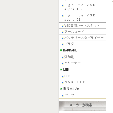
Ｉｇｎｉｔｅ ＶＳＤ
alpha 16v
Ｉｇｎｉｔｅ ＶＳＤ
alpha CI
VSD専用ハーネスキット
アースコード
バッテリースタビライザー
プラグ
BARDAHL
添加剤
クリーナー
LED
LED
ＳＭD ＬＥＤ
掘り出し物
パーツ
メーカー別検索