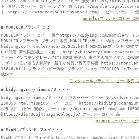
237325.html monclerブランド コピー 激安 https://kidying.c
ド 優良,.スーパー コピー どこで 買https://moncler.agvol.com/n
ド https://kidyingcom25881.toyamaru.com/ コピー ブランド 
monclerブランド コピー 激
■ MONCLERブランド コピー・・・
MONCLERブランド コピー 販売https://kidying.com/moncler
MONCLERマフラー偽 ブランド 販売,MONCLERブランド 偽物,マフラー
kidying.com/moncler/num-237325.html MONCLERブラン
HOT低価 新作限定極上エレ女.. http://burberry300mj.toyamaru
コピー メンズモンクレール????国内即発送込 季節の人気アイテム 激安
デザイン!安い激安人気新作!新作がお買い得円高特価 https://moncler.ag
15846.html ブランドコピー偽物 ブランド ショップMONCLER半袖T
感絶大
モンクレールブランド コピー 販売 
■ kidying.com/miumiu/ミ・・・
kidying.com/miumiu/ミュウミュウスーパー コピー 安心kidying.com
239350.html miumiuスーパー コピー https://kidying.com/m
ブランド コピー 安心,.スーhttps://miumiu.agvol.com/num-16
https://dior305jm.naganoblog.jp/ スーパー コピー 品
miumiuスーパー コピ
■ MiuMiuブランド フェイ・・・
MiuMiuブランド フェイクhttps://kidying.com/miumiu/ ミ