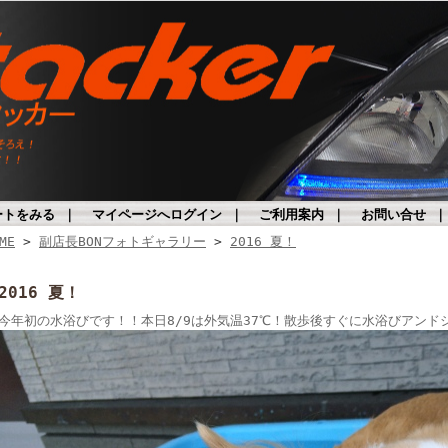
ートをみる
｜
マイページへログイン
｜
ご利用案内
｜
お問い合せ
ME
>
副店長BONフォトギャラリー
>
2016 夏！
2016 夏！
今年初の水浴びです！！本日8/9は外気温37℃！散歩後すぐに水浴びアンド