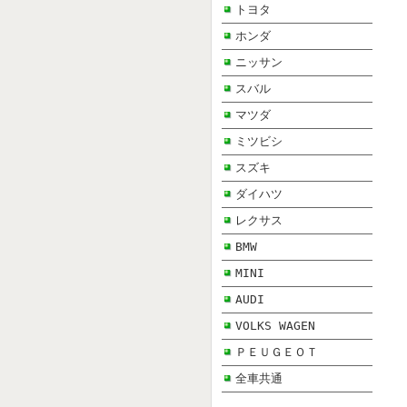
トヨタ
ホンダ
ニッサン
スバル
マツダ
ミツビシ
スズキ
ダイハツ
レクサス
BMW
MINI
AUDI
VOLKS WAGEN
ＰＥＵＧＥＯＴ
全車共通